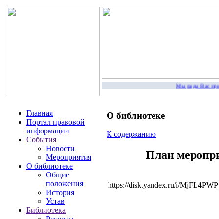
Мы рады Вас приве
Главная
О библиотеке
Портал правовой
информации
К содержанию
События
Новости
План меропр
Мероприятия
О библиотеке
Общие
положения
https://disk.yandex.ru/i/MjFL4PW
История
Устав
Библиотека
Ресурсы