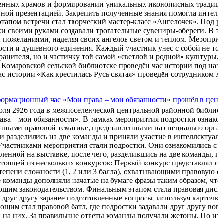
енных храмов и формировании уникальных иконописных традици
нной презентацией. Закрепить полученные знания помогла инте
тапом встречи стал творческий мастер-класс «Ангелочек». Под
и своими руками создавали трогательные сувениры-обереги. В 
 пожеланиями, наделяя своих ангелов светом и теплом. Меропр
сти и душевного единения. Каждый участник унес с собой не т
ранителя, но и частичку той самой «светлой и родной» культуры
 Комаровской сельской библиотеке проведён час истории под на
ас истории «Как крестилась Русь святая» проведён сотрудником
ормационный час «Мои права – мои обязанности» прошёл в цен
юля 2926 года в межпоселенческой центральной районной библ
ва – мои обязанности». В рамках мероприятия подростки ознак
нными правовой тематике, представленными на специально орг
и разделились на две команды и приняли участие в интеллектуа
Участниками мероприятия стали подростки. Они ознакомились с 
ленной на выставке, после чего, разделившись на две команды, 
стоящей из нескольких конкурсов: Первый конкурс представлял 
тепени сложности (1, 2 или 3 балла), охватывающими правовую
 команды дополняли начатые на бумаге фразы таким образом, ч
щим законодательством. Финальным этапом стала правовая диск
 друг другу заранее подготовленные вопросы, используя карточк
щим стал правовой батл, где подростки задавали друг другу во
 на них. За правильные ответы команды получали жетоны. По и