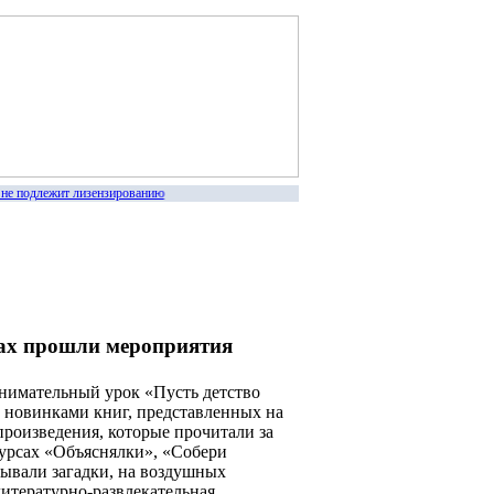
не подлежит лизензированию
еках прошли мероприятия
нимательный урок «Пусть детство
с новинками книг, представленных на
произведения, которые прочитали за
курсах «Объяснялки», «Собери
ывали загадки, на воздушных
итературно-развлекательная