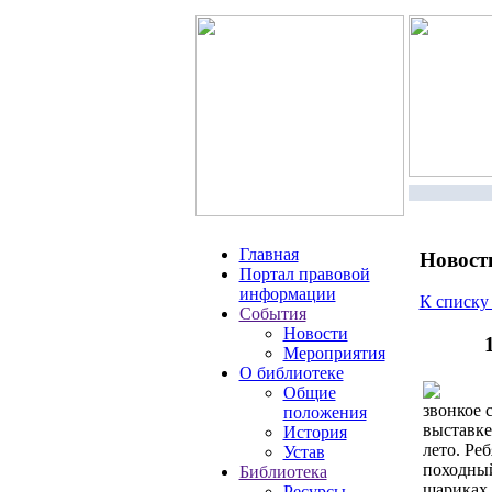
Главная
Новост
Портал правовой
информации
К списку
События
Новости
Мероприятия
О библиотеке
Общие
звонкое 
положения
выставке
История
лето. Ре
Устав
походный
Библиотека
шариках 
Ресурсы