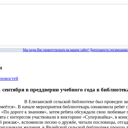
Мы рады Вас приветствовать на нашем сайте! Деятельность организации 
и
 новостей
1 сентября в преддверии учебного года в библиот
В Елюзанской сельской библиотеке был проведен за
смеётся». В начале мероприятия библиотекарь ознакомила ребят 
 «По дороге к знаниям», затем ребята обсуждали свои любимые 
бята с интересом участвовали в викторине «Суперзнайка», в кон
 рюкзак», вспомнили песню о дружбе, читали пословицы, отгад
загадывали желания. в Явлейской сельской библиотеке прошла л