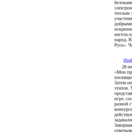
белокам
электро
теплым э
участник
добрыми
искренно
ангела-х
народ. В
Русь». Ч
Инф
28 и
«Мои пра
посвяще
Затем он
этапов. 
представ
игре, со
разной с
конкурсе
действую
задавали
Завершаю
отвечали