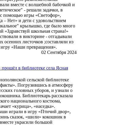
вали вместе с волшебной бабочкой и
етическое" - решали задачки, в
, с помощью игры «Светофор»,
 – Нет» и дети с удовольствием
ыкальное" крылышко, где было много
ий «Здравствуй школьная страна!»
ствовали в викторине - отгадывали
х осенних листочков ;составляли из
в игру «Наши превращения».
02 Сентября 2024
 прошёл в библиотеке села Ясная
нополянской сельской библиотеке
 факты». Погрузившись в атмосферу
сских головных уборов, и узнали о
окошника. Библиотекарь рассказала
сского национального костюма,
ачает «курица», «наседка».
лыши играли в игру «Птичий двор»,
оинь сказок, «шили» кокошник в
 вместе украсили большой