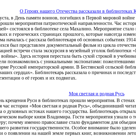
О Героях нашего Отечества рассказали в библиотеках 
густа, в День памяти воинов, погибших в Первой мировой войне
прошли мероприятия патриотической направленности. Час истор
ей» состоялся в библиотеке села Махалино. Мероприятие стал
ких и героических страницах прошлого, которые навсегда изме
а началась с рассказа библиотекаря об основных событиях 1914
ихся был представлен документальный фильм из цикла отечеств
цией встречи стала экскурсия в музейный уголок библиотеки «
войны». Здесь история перестала быть сухой строкой в учебнике
ели познакомились с уникальными экспонатами: пожелтевшими
орме Русской императорской армии. В Бестянской сельской биб
наших сердцах». Библиотекарь рассказала о причинах и последс
зентации о её героях и их подвигах.
Моя светлая и родная Русь
нь крещения Руси в библиотеках прошли мероприятия. В стенах
я час истории «Моя светлая и родная Русь», объединивший читат
а о духовных истоках нашего государства. Библиотекарь открыл
ическом выборе князя Владимира. Гости мероприятия узнали о т
еру; почему именно православие стало фундаментом для объедин
шего развития государственности. Особое внимание было уделен
 о появлении на нашей земле первых книг, возникновении лето