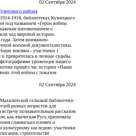
02 Сентября 2024
Кузнецкого района
 1914-1918, библиотеках Кузнецкого
ии под названием «Герои войны
о важным напоминанием о
нили ход мировой истории.
 года. Затем вниманию
енной военной документалистики.
Наши земляки - участники 1
 и превратилась в личные судьбы.
 фотографиями уроженцев нашего
лиотеке прошёл час истории «Наши
твиях этой войны с показом
02 Сентября 2024
 Махалинской сельской библиотеки
елей разных возрастов для
а встречу познавательным рассказом
ом, как языческая Русь принимала
ения славянских племен и
о культурному наследию: участники
писания, строительстве