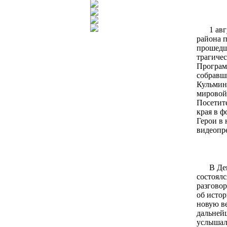
1 ав
района 
прошедш
трагичес
Программ
собравш
Кульмина
мировой 
Посетит
края в ф
Герои в 
видеопре
В Де
состоялс
разговор
об истор
новую в
дальней
услышали