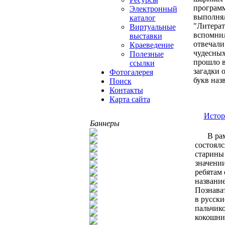
программ
Электронный
выполнял
каталог
"Литерат
Виртуальные
вспомнил
выставки
отвечали
Краеведение
чудесных
Полезные
прошло в
ссылки
загадки 
Фотогалерея
букв наз
Поиск
Контакты
Карта сайта
Истор
Баннеры
В ра
состоялс
старины 
значении
ребятам 
название
Познават
в русски
пальчико
кокошник