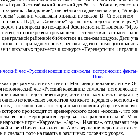
а: «Первый сентябрьский погожий денёк…». Ребята путешество
и задания: "Загадочное", где ребята отгадывали загадки, "Арифм
урном" задании угадывали отрывки из сказок. В "Спортивном"
и правила ПДД, а "Словесное" крылышко, подготовило игру «Да
 хором, на вопросы по пожарной безопасности. И конечно "Муз
 песен, которые ребята громко пели. Путешествие в страну знан
 центральной районной библиотеке на свежем воздухе. Дети уча
о школьных принадлежностях; решали задачи с помощью красивы
вания школьных предметов в конкурсе «Перевертыши»; играли 
ический час «Русский кокошник: символы, исторические факты»
Поля
мках программы летних чтений «Многонациональное лето» в Яс
я исторический час «Русский кокошник: символы, исторические
при помощи видеопрезентации, дети познакомились с видами ру
 одного из ключевых элементов женского народного костюма - к
о том, что кокошник - это старинный головной убор, символ ру
 которого происходит от древнерусского слова «кокошь», что озн
ельная часть мероприятия чередовалась с развлекательной. Ма
е народные игры «Карусель», «Заря», «Ивашка», отгадывали гер
вой игре «Ниточка-иголочка». А в завершение мероприятия все
 и сделали фото на память в различных головных уборах.