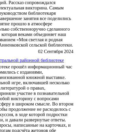
й. Рассказ сопровождался
ллектуальная викторина. Самым
 руководством библиотекаря
завершение занятия все поделились
иятие прошло в атмосфере
олько собственноручно сделанного
, которая веками объединяет наш
званием «Моя светлая и родная
 Анненковской сельской библиотеки.
02 Сентября 2024
тральной районной библиотеке
иотеке прошёл информационный час
омились с изданиями,
анизованной книжной выставке.
льной игре, включавшей несколько
литературой о правах,
приняли участие в познавательной
собой викторину с вопросами
 сферу в широком смысле. Во втором
тобы продолжение не расходилось с
уссия, в ходе которой подростки
и, и давали развернутые ответы.
просы, написанные на карточках, и
тогам подсчёта жетонов обе