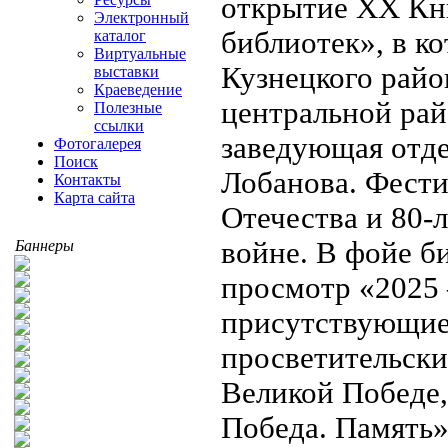
открытие XX Кн
Электронный
библиотек», в к
каталог
Виртуальные
Кузнецкого райо
выставки
Краеведение
центральной рай
Полезные
ссылки
заведующая отде
Фотогалерея
Поиск
Лобанова. Фести
Контакты
Карта сайта
Отечества и 80-
войне. В фойе б
Баннеры
просмотр «2025 
присутствующие
просветительск
Великой Победе,
Победа. Память