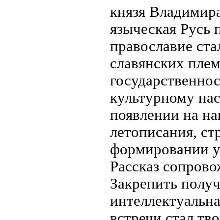
князя Владимира
языческая Русь 
православие ст
славянских плем
государственнос
культурному на
появлении на на
летописания, ст
формировании у
Рассказ сопрово
Закрепить полу
интеллектуальн
встречи стал тв