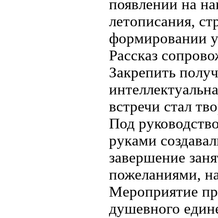
появлении на на
летописания, ст
формировании у
Рассказ сопрово
Закрепить полу
интеллектуальн
встречи стал тв
Под руководств
руками создавал
завершение заня
пожеланиями, на
Мероприятие пр
душевного едине