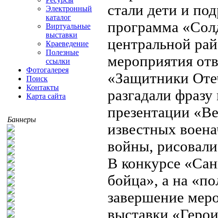
стали дети и по
Электронный
каталог
программа «Солд
Виртуальные
выставки
центральной рай
Краеведение
Полезные
мероприятия отв
ссылки
Фотогалерея
«Защитники Оте
Поиск
Контакты
разгадали фразу
Карта сайта
презентации «В
Баннеры
известных воена
войны, рисовали
В конкурсе «Сан
бойца», а на «п
завершение мер
выставки «Герои