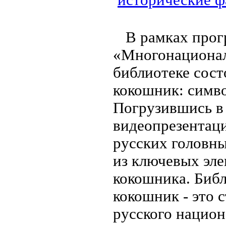
В рамках прог
«Многонационал
библиотеке сост
кокошник: симв
Погрузившись в
видеопрезентаци
русских головны
из ключевых эле
кокошника. Библ
кокошник - это 
русского национ