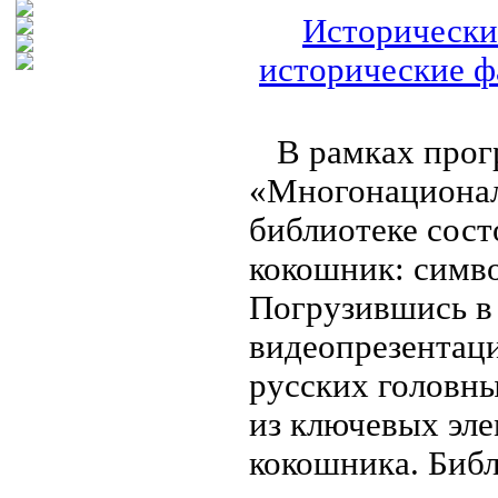
Исторически
исторические ф
В рамках прог
«Многонационал
библиотеке сост
кокошник: симв
Погрузившись в
видеопрезентаци
русских головны
из ключевых эле
кокошника. Библ