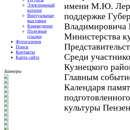
имени М.Ю. Лер
Электронный
каталог
поддержке Губер
Виртуальные
выставки
Владимировича 
Краеведение
Полезные
Министерства ку
ссылки
Фотогалерея
Представительст
Поиск
Контакты
Среди участник
Карта сайта
Кузнецкого райо
Баннеры
Главным событие
Календаря памят
подготовленного
культуры Пензен