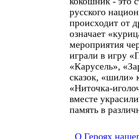
кокошник - это 
русского национ
происходит от д
означает «куриц
мероприятия че
играли в игру «
«Карусель», «За
сказок, «шили» 
«Ниточка-иголоч
вместе украсили
память в различ
О Героях нашег