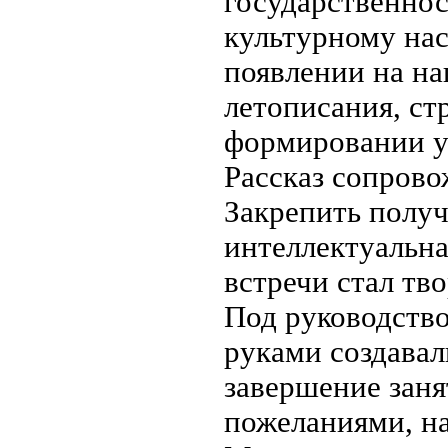
государственнос
культурному на
появлении на на
летописания, ст
формировании у
Рассказ сопрово
Закрепить полу
интеллектуальн
встречи стал тв
Под руководств
руками создавал
завершение заня
пожеланиями, на