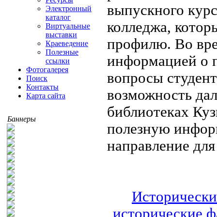
выпускного кур
Электронный
каталог
колледжа, котор
Виртуальные
выставки
профилю. Во вре
Краеведение
Полезные
информацией о п
ссылки
Фотогалерея
вопросы студент
Поиск
Контакты
возможность дал
Карта сайта
библиотеках Куз
Баннеры
полезную инфор
направление для
Исторически
исторические ф