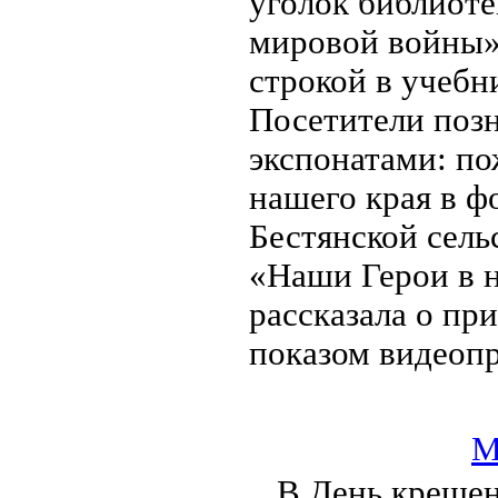
уголок библиоте
мировой войны».
строкой в учебн
Посетители поз
экспонатами: п
нашего края в ф
Бестянской сель
«Наши Герои в 
рассказала о пр
показом видеопр
М
В День крещен