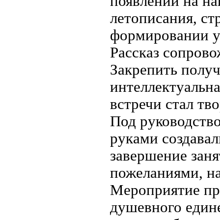
появлении на на
летописания, ст
формировании у
Рассказ сопрово
Закрепить полу
интеллектуальн
встречи стал тв
Под руководств
руками создавал
завершение заня
пожеланиями, на
Мероприятие пр
душевного едине