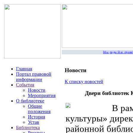
Мы рады Вас приветств
Главная
Новости
Портал правовой
информации
К списку новостей
События
Новости
Двери библиотек 
Мероприятия
О библиотеке
В рам
Общие
положения
культуры» дире
История
Устав
районной библио
Библиотека
Ресурсы