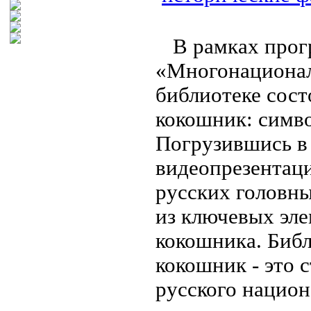
В рамках прог
«Многонационал
библиотеке сост
кокошник: симв
Погрузившись в
видеопрезентаци
русских головны
из ключевых эле
кокошника. Библ
кокошник - это 
русского национ