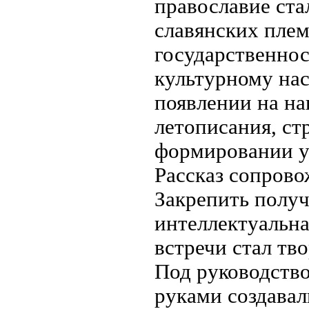
православие ст
славянских плем
государственнос
культурному на
появлении на на
летописания, ст
формировании у
Рассказ сопрово
Закрепить полу
интеллектуальн
встречи стал тв
Под руководств
руками создавал