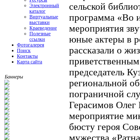
сельской библио
Электронный
каталог
программа «Во и
Виртуальные
выставки
мероприятия зву
Краеведение
Полезные
юные актеры в р
ссылки
Фотогалерея
рассказали о жи
Поиск
Контакты
приветственным 
Карта сайта
председатель Ку
Баннеры
региональной об
пограничной сл
Герасимов Олег
мероприятие мин
бюсту героя Сов
мужества «Ратна