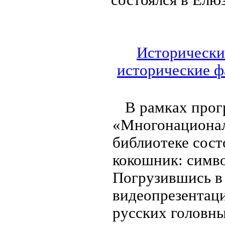
Исторически
исторические ф
В рамках прог
«Многонационал
библиотеке сост
кокошник: симв
Погрузившись в
видеопрезентаци
русских головны