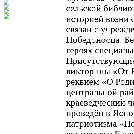
сельской библио
историей возник
связан с учрежд
Победоносца. Бе
героях специаль
Присутствующие
викторины «От Р
реквием «О Роди
центральной рай
краеведческий ч
проведён в Ясно
патриотизма «По
состоялся в Елю