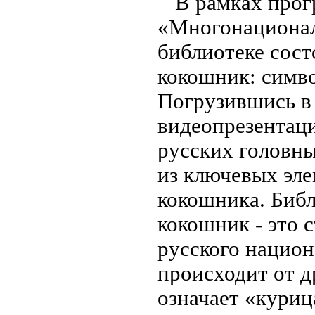
В рамках прог
«Многонационал
библиотеке сост
кокошник: симв
Погрузившись в
видеопрезентаци
русских головны
из ключевых эле
кокошника. Библ
кокошник - это 
русского национ
происходит от д
означает «куриц