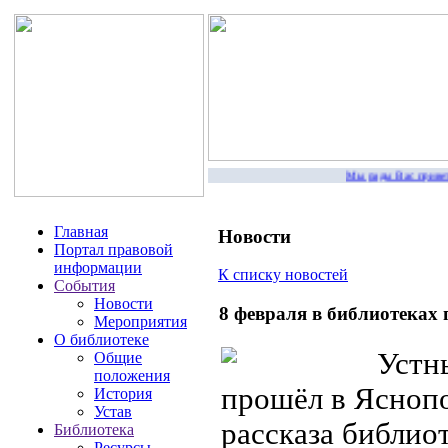
Мы рады Вас приветство
Главная
Новости
Портал правовой
информации
К списку новостей
События
Новости
8 февраля в библиотеках
Мероприятия
О библиотеке
Устны
Общие
положения
прошёл в Яснопо
История
Устав
рассказа библиот
Библиотека
Ресурсы