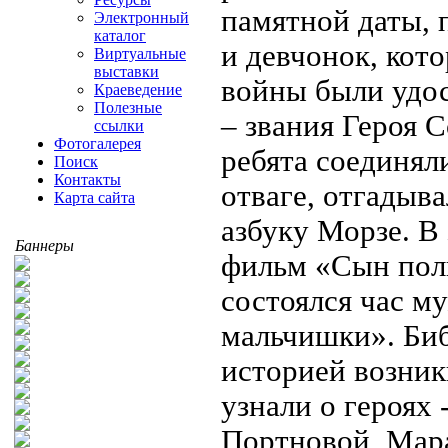
памятной даты, 
Электронный
каталог
и девчонок, кот
Виртуальные
выставки
войны были удо
Краеведение
Полезные
– звания Героя 
ссылки
Фотогалерея
ребята соединял
Поиск
Контакты
отваге, отгадыв
Карта сайта
азбуку Морзе. В
Баннеры
фильм «Сын полк
состоялся час м
мальчишки». Биб
историей возник
узнали о героях 
Портновой, Мара