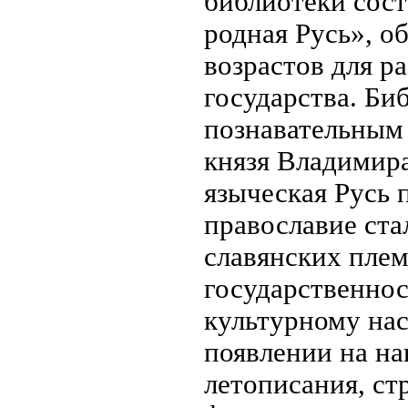
библиотеки сост
родная Русь», о
возрастов для р
государства. Би
познавательным
князя Владимира
языческая Русь 
православие ст
славянских плем
государственнос
культурному на
появлении на на
летописания, ст