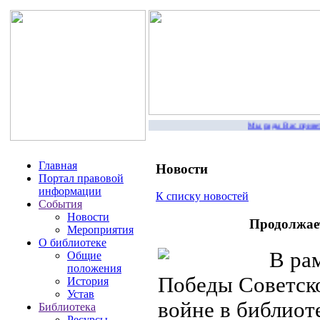
Мы рады Вас приветство
Главная
Новости
Портал правовой
информации
К списку новостей
События
Новости
Продолжает
Мероприятия
О библиотеке
В рам
Общие
положения
Победы Советско
История
Устав
войне в библиот
Библиотека
Ресурсы