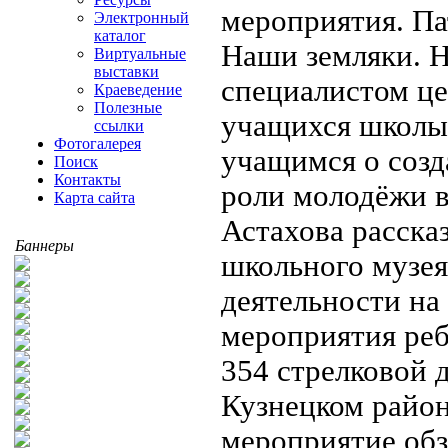
мероприятия. Па
Электронный
каталог
Наши земляки. 
Виртуальные
выставки
специалистом це
Краеведение
Полезные
учащихся школы 
ссылки
Фотогалерея
учащимся о созд
Поиск
Контакты
роли молодёжи в
Карта сайта
Астахова расска
Баннеры
школьного музея
деятельности на
мероприятия реб
354 стрелковой 
Кузнецком район
мероприятие обз